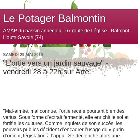
Le Potager Balmontin
AMAP du bassin annecien - 67 route de l’église - Balmont -
Haute-Savoie (74)
SAMEDI 29 MAI 2010
"L'ortie vers un jardin sauvage" -
vendredi 28 à 22h sur Arte:
"L'ortie vers un jardin sauvage" de François Xavier
Vives
le vendredi 28 à 22h sur Arte
"Mal-aimée, mal connue, l’ortie recèle pourtant bien des
vertus. Sous forme d’extrait fermenté, elle enrichit le sol et
fortifie les cultures. Comme inquiets de son succès, les
pouvoirs publics décident d’encadrer l’usage du « purin
d’ortie », législation à l’appui. Se déclenche alors une